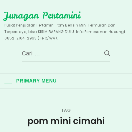
Skip
Juragan Pertamini
to
content
Pusat Penjualan Pertamini Pom Bensin Mini Termurah Dan
Terpercaya, bisa KIRIM BARANG DULU. Info Pemesanan Hubungi
0852-2164-2963 (Telp/WA).
Cari
untuk:
PRIMARY MENU
TAG
pom mini cimahi