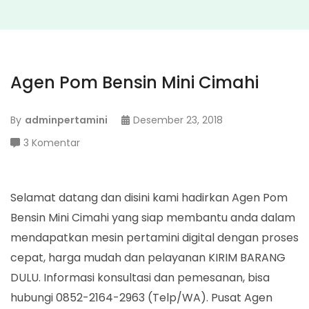
Agen Pom Bensin Mini Cimahi
By
adminpertamini
Desember 23, 2018
pada
3 Komentar
Agen
Pom
Bensin
Selamat datang dan disini kami hadirkan Agen Pom
Mini
Bensin Mini Cimahi yang siap membantu anda dalam
Cimahi
mendapatkan mesin pertamini digital dengan proses
cepat, harga mudah dan pelayanan KIRIM BARANG
DULU. Informasi konsultasi dan pemesanan, bisa
hubungi 0852-2164-2963 (Telp/WA). Pusat Agen