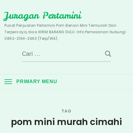
Skip
Juragan Pertamini
to
content
Pusat Penjualan Pertamini Pom Bensin Mini Termurah Dan
Terpercaya, bisa KIRIM BARANG DULU. Info Pemesanan Hubungi
0852-2164-2963 (Telp/WA).
Cari
untuk:
PRIMARY MENU
TAG
pom mini murah cimahi