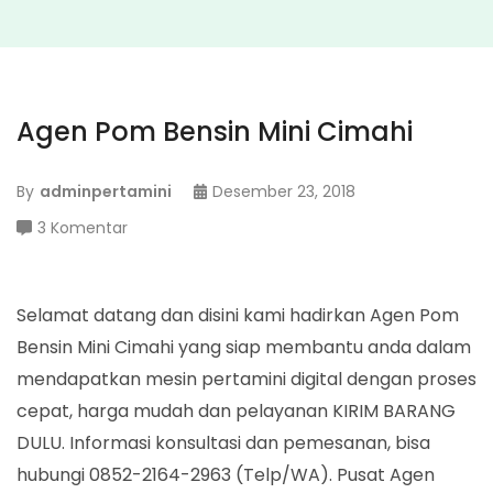
Agen Pom Bensin Mini Cimahi
By
adminpertamini
Desember 23, 2018
pada
3 Komentar
Agen
Pom
Bensin
Selamat datang dan disini kami hadirkan Agen Pom
Mini
Bensin Mini Cimahi yang siap membantu anda dalam
Cimahi
mendapatkan mesin pertamini digital dengan proses
cepat, harga mudah dan pelayanan KIRIM BARANG
DULU. Informasi konsultasi dan pemesanan, bisa
hubungi 0852-2164-2963 (Telp/WA). Pusat Agen