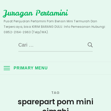
Skip
Juragan Pertamini
to
content
Pusat Penjualan Pertamini Pom Bensin Mini Termurah Dan
Terpercaya, bisa KIRIM BARANG DULU. Info Pemesanan Hubungi
0852-2164-2963 (Telp/WA).
Cari
untuk:
PRIMARY MENU
TAG
sparepart pom mini