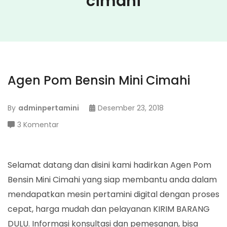
cimahi
Agen Pom Bensin Mini Cimahi
By
adminpertamini
Desember 23, 2018
pada
3 Komentar
Agen
Pom
Bensin
Selamat datang dan disini kami hadirkan Agen Pom
Mini
Bensin Mini Cimahi yang siap membantu anda dalam
Cimahi
mendapatkan mesin pertamini digital dengan proses
cepat, harga mudah dan pelayanan KIRIM BARANG
DULU. Informasi konsultasi dan pemesanan, bisa