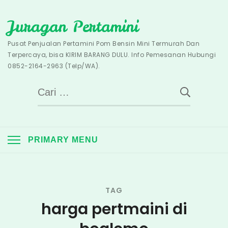
Skip
Juragan Pertamini
to
content
Pusat Penjualan Pertamini Pom Bensin Mini Termurah Dan
Terpercaya, bisa KIRIM BARANG DULU. Info Pemesanan Hubungi
0852-2164-2963 (Telp/WA).
Cari
untuk:
PRIMARY MENU
TAG
harga pertmaini di