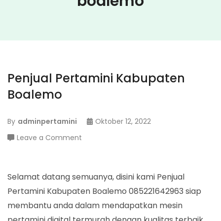
boalemo
Penjual Pertamini Kabupaten
Boalemo
By
adminpertamini
Oktober 12, 2022
on
Leave a Comment
Penjual
Pertamini
Kabupaten
Selamat datang semuanya, disini kami Penjual
Boalemo
Pertamini Kabupaten Boalemo 085221642963 siap
membantu anda dalam mendapatkan mesin
pertamini digital termurah dengan kualitas terbaik