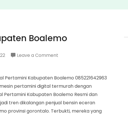
bupaten Boalemo
on
022
Leave a Comment
Penjual
Pertamini
jual Pertamini Kabupaten Boalemo 085221642963
Kabupaten
sin pertamini digital termurah dengan
Boalemo
jual Pertamini Kabupaten Boalemo Resmi dan
di tren dikalangan penjual bensin eceran
o provinsi gorontalo. Terbukti, mereka yang