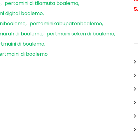
o
pertamini di tilamuta boalemo
S
ni digital boalemo
niboalemo
pertaminikabupatenboalemo
murah di boalemo
pertmaini seken di boalemo
rtmaini di boalemo
ertmaini di boalemo