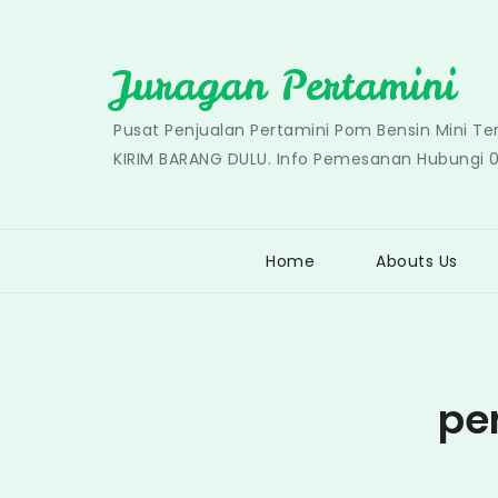
Skip
to
Juragan Pertamini
content
Pusat Penjualan Pertamini Pom Bensin Mini T
KIRIM BARANG DULU. Info Pemesanan Hubungi 
Home
Abouts Us
pe