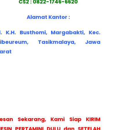
CS2 : 0822-1746-6620
Alamat Kantor :
l. K.H. Busthomi, Margabakti, Kec.
ibeureum, Tasikmalaya, Jawa
arat
esan Sekarang, Kami Siap KIRIM
ESIN PERTAMINI DULU dan SETELAH