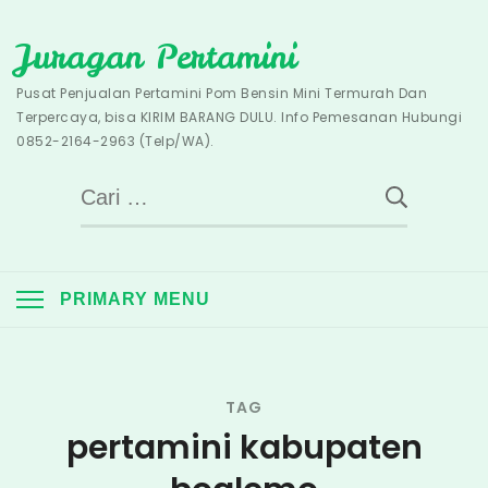
Skip
Juragan Pertamini
to
content
Pusat Penjualan Pertamini Pom Bensin Mini Termurah Dan
Terpercaya, bisa KIRIM BARANG DULU. Info Pemesanan Hubungi
0852-2164-2963 (Telp/WA).
Cari
untuk:
PRIMARY MENU
TAG
pertamini kabupaten