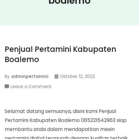
boalemo
Penjual Pertamini Kabupaten
Boalemo
By
adminpertamini
Oktober 12, 2022
on
Leave a Comment
Penjual
Pertamini
Kabupaten
Selamat datang semuanya, disini kami Penjual
Boalemo
Pertamini Kabupaten Boalemo 085221642963 siap
membantu anda dalam mendapatkan mesin
pertamini digital termurah dengan kualitas terbaik