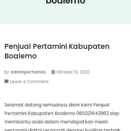
boalemo
Penjual Pertamini Kabupaten
Boalemo
By
adminpertamini
Oktober 12, 2022
on
Leave a Comment
Penjual
Pertamini
Kabupaten
Selamat datang semuanya, disini kami Penjual
Boalemo
Pertamini Kabupaten Boalemo 085221642963 siap
membantu anda dalam mendapatkan mesin
pertamini digital termurah dengan kualitas terbaik