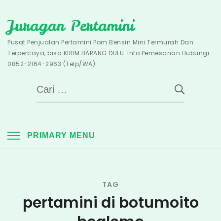
Skip
Juragan Pertamini
to
content
Pusat Penjualan Pertamini Pom Bensin Mini Termurah Dan
Terpercaya, bisa KIRIM BARANG DULU. Info Pemesanan Hubungi
0852-2164-2963 (Telp/WA).
Cari
untuk:
PRIMARY MENU
TAG
pertamini di botumoito