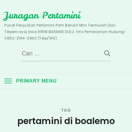
Skip
Juragan Pertamini
to
content
Pusat Penjualan Pertamini Pom Bensin Mini Termurah Dan
Terpercaya, bisa KIRIM BARANG DULU. Info Pemesanan Hubungi
0852-2164-2963 (Telp/WA).
Cari
untuk:
PRIMARY MENU
TAG
pertamini di boalemo