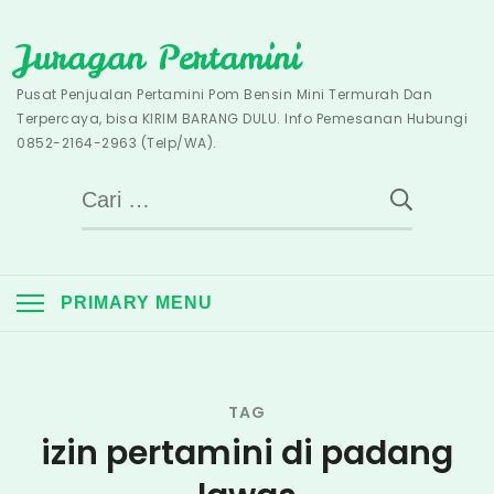
Skip
Juragan Pertamini
to
content
Pusat Penjualan Pertamini Pom Bensin Mini Termurah Dan
Terpercaya, bisa KIRIM BARANG DULU. Info Pemesanan Hubungi
0852-2164-2963 (Telp/WA).
Cari
untuk:
PRIMARY MENU
TAG
izin pertamini di padang