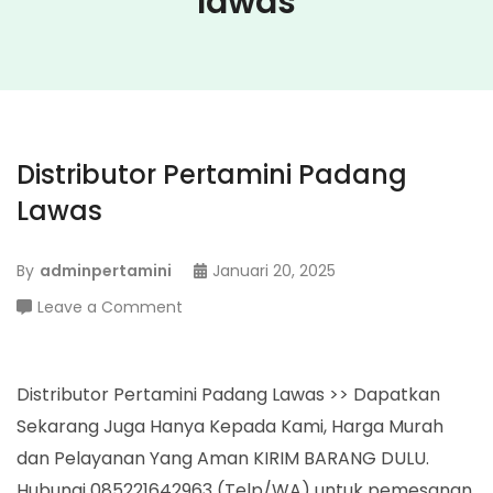
lawas
Distributor Pertamini Padang
Lawas
By
adminpertamini
Januari 20, 2025
on
Leave a Comment
Distributor
Pertamini
Padang
Distributor Pertamini Padang Lawas >> Dapatkan
Lawas
Sekarang Juga Hanya Kepada Kami, Harga Murah
dan Pelayanan Yang Aman KIRIM BARANG DULU.
Hubungi 085221642963 (Telp/WA) untuk pemesanan