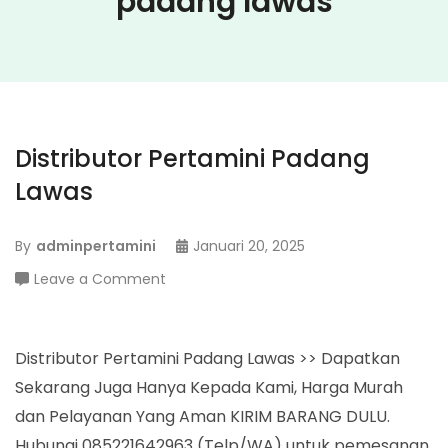
padang lawas
Distributor Pertamini Padang
Lawas
By
adminpertamini
Januari 20, 2025
on
Leave a Comment
Distributor
Pertamini
Padang
Distributor Pertamini Padang Lawas >> Dapatkan
Lawas
Sekarang Juga Hanya Kepada Kami, Harga Murah
dan Pelayanan Yang Aman KIRIM BARANG DULU.
Hubungi 085221642963 (Telp/WA) untuk pemesanan