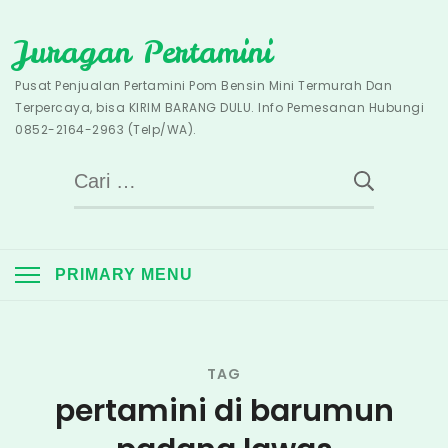
Skip
Juragan Pertamini
to
content
Pusat Penjualan Pertamini Pom Bensin Mini Termurah Dan
Terpercaya, bisa KIRIM BARANG DULU. Info Pemesanan Hubungi
0852-2164-2963 (Telp/WA).
Cari
untuk:
PRIMARY MENU
TAG
pertamini di barumun