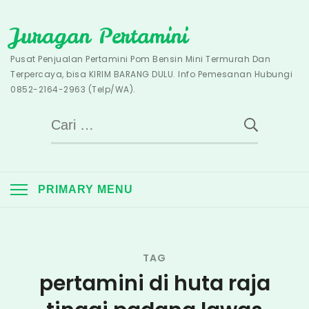
Skip
Juragan Pertamini
to
content
Pusat Penjualan Pertamini Pom Bensin Mini Termurah Dan
Terpercaya, bisa KIRIM BARANG DULU. Info Pemesanan Hubungi
0852-2164-2963 (Telp/WA).
Cari
untuk:
PRIMARY MENU
TAG
pertamini di huta raja