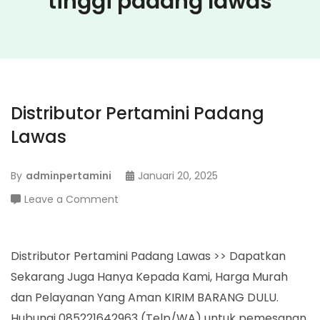
tinggi padang lawas
Distributor Pertamini Padang
Lawas
By
adminpertamini
Januari 20, 2025
on
Leave a Comment
Distributor
Pertamini
Padang
Distributor Pertamini Padang Lawas >> Dapatkan
Lawas
Sekarang Juga Hanya Kepada Kami, Harga Murah
dan Pelayanan Yang Aman KIRIM BARANG DULU.
Hubungi 085221642963 (Telp/WA) untuk pemesanan