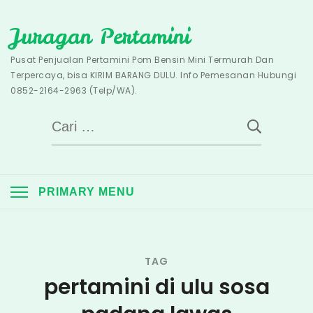
Skip
Juragan Pertamini
to
content
Pusat Penjualan Pertamini Pom Bensin Mini Termurah Dan
Terpercaya, bisa KIRIM BARANG DULU. Info Pemesanan Hubungi
0852-2164-2963 (Telp/WA).
Cari
untuk:
PRIMARY MENU
TAG
pertamini di ulu sosa