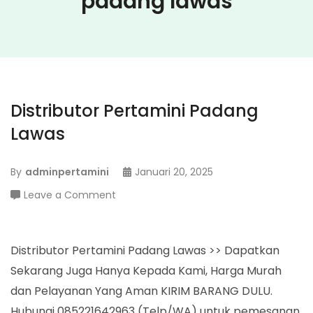
padang lawas
Distributor Pertamini Padang
Lawas
By
adminpertamini
Januari 20, 2025
on
Leave a Comment
Distributor
Pertamini
Padang
Distributor Pertamini Padang Lawas >> Dapatkan
Lawas
Sekarang Juga Hanya Kepada Kami, Harga Murah
dan Pelayanan Yang Aman KIRIM BARANG DULU.
Hubungi 085221642963 (Telp/WA) untuk pemesanan