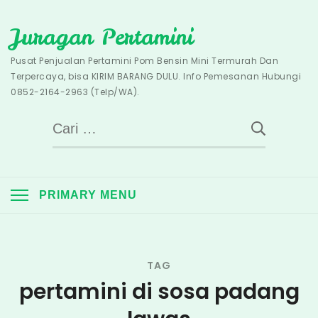
Skip
Juragan Pertamini
to
content
Pusat Penjualan Pertamini Pom Bensin Mini Termurah Dan
Terpercaya, bisa KIRIM BARANG DULU. Info Pemesanan Hubungi
0852-2164-2963 (Telp/WA).
Cari
untuk:
PRIMARY MENU
TAG
pertamini di sosa padang