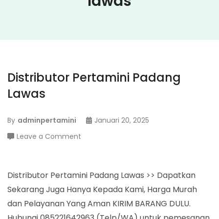
lawas
Distributor Pertamini Padang
Lawas
By
adminpertamini
Januari 20, 2025
on
Leave a Comment
Distributor
Pertamini
Padang
Distributor Pertamini Padang Lawas >> Dapatkan
Lawas
Sekarang Juga Hanya Kepada Kami, Harga Murah
dan Pelayanan Yang Aman KIRIM BARANG DULU.
Hubungi 085221642963 (Telp/WA) untuk pemesanan