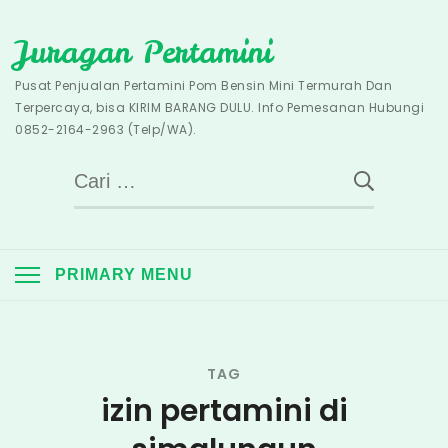
Skip
Juragan Pertamini
to
content
Pusat Penjualan Pertamini Pom Bensin Mini Termurah Dan
Terpercaya, bisa KIRIM BARANG DULU. Info Pemesanan Hubungi
0852-2164-2963 (Telp/WA).
Cari
untuk:
PRIMARY MENU
TAG
izin pertamini di