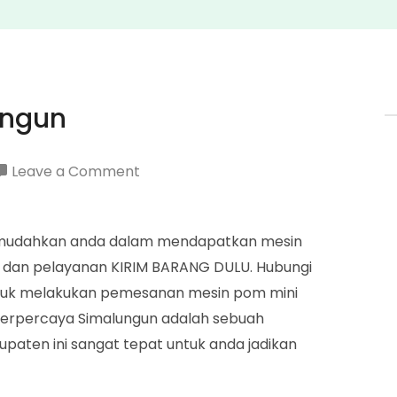
ungun
on
Leave a Comment
Agen
Pertamini
memudahkan anda dalam mendapatkan mesin
Simalungun
t dan pelayanan KIRIM BARANG DULU. Hubungi
tuk melakukan pemesanan mesin pom mini
 Terpercaya Simalungun adalah sebuah
upaten ini sangat tepat untuk anda jadikan