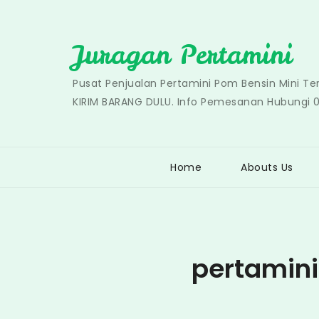
Skip
to
Juragan Pertamini
content
Pusat Penjualan Pertamini Pom Bensin Mini T
KIRIM BARANG DULU. Info Pemesanan Hubungi 
Home
Abouts Us
pertamin