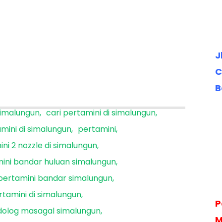
J
C
B
 simalungun
cari pertamini di simalungun
amini di simalungun
pertamini
ni 2 nozzle di simalungun
ini bandar huluan simalungun
pertamini bandar simalungun
rtamini di simalungun
P
dolog masagal simalungun
M