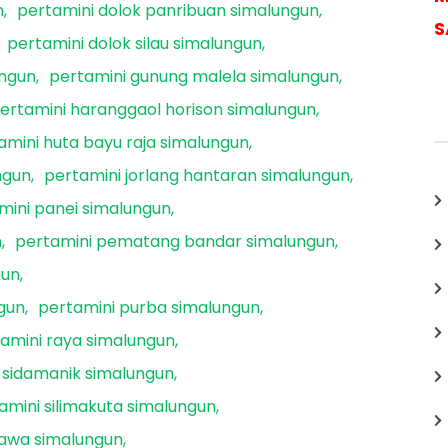
n
pertamini dolok panribuan simalungun
S
pertamini dolok silau simalungun
ungun
pertamini gunung malela simalungun
ertamini haranggaol horison simalungun
amini huta bayu raja simalungun
ngun
pertamini jorlang hantaran simalungun
mini panei simalungun
n
pertamini pematang bandar simalungun
gun
gun
pertamini purba simalungun
amini raya simalungun
 sidamanik simalungun
amini silimakuta simalungun
jawa simalungun