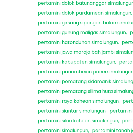
pertamini dolok batunanggar simalungu
pertamini dolok pardamean simalungun
pertamini girsang sipangan bolon simal
pertamini gunung maligas simalungun
p
pertamini hatonduhan simalungun
pert
pertamini jawa maraja bah jambi simalu
pertamini kabupaten simalungun
perta
pertamini panombeian panei simalungu
pertamini pematang sidamanik simalun
pertamini pematang silima huta simalun
pertamini raya kahean simalungun
pert
pertamini siantar simalungun
pertamini
pertamini silau kahean simalungun
pert
pertamini simalungun
pertamini tanah 