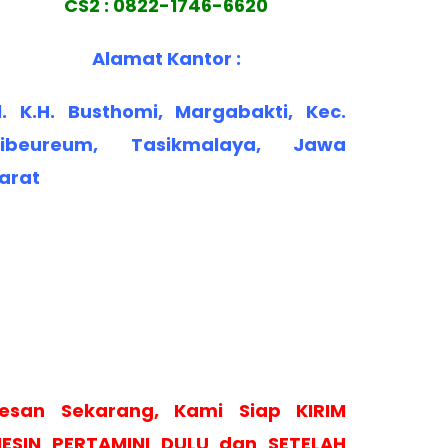
CS2 : 0822-1746-6620
Alamat Kantor :
l. K.H. Busthomi, Margabakti, Kec.
ibeureum, Tasikmalaya, Jawa
arat
esan Sekarang, Kami Siap KIRIM
ESIN PERTAMINI DULU dan SETELAH