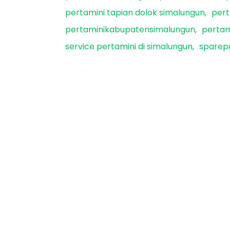
pertamini tapian dolok simalungun
pert
pertaminikabupatensimalungun
pertam
service pertamini di simalungun
sparepa