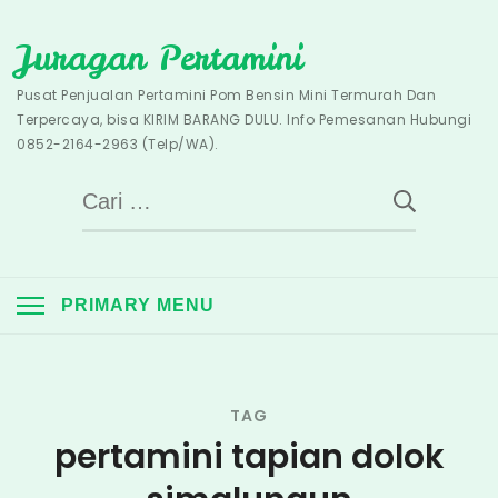
Skip
Juragan Pertamini
to
content
Pusat Penjualan Pertamini Pom Bensin Mini Termurah Dan
Terpercaya, bisa KIRIM BARANG DULU. Info Pemesanan Hubungi
0852-2164-2963 (Telp/WA).
Cari
untuk:
PRIMARY MENU
TAG
pertamini tapian dolok