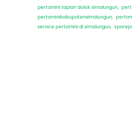
pertamini tapian dolok simalungun
pert
pertaminikabupatensimalungun
pertam
service pertamini di simalungun
sparepa