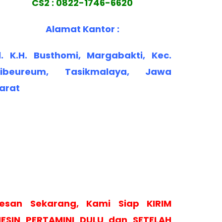
CS2 : 0822-1746-6620
Alamat Kantor :
l. K.H. Busthomi, Margabakti, Kec.
ibeureum, Tasikmalaya, Jawa
arat
esan Sekarang, Kami Siap KIRIM
ESIN PERTAMINI DULU dan SETELAH