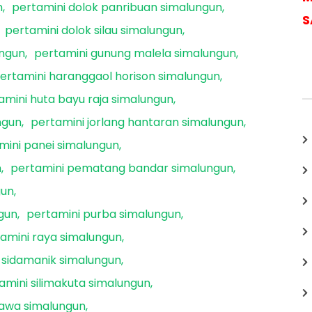
n
pertamini dolok panribuan simalungun
S
pertamini dolok silau simalungun
ungun
pertamini gunung malela simalungun
ertamini haranggaol horison simalungun
amini huta bayu raja simalungun
ngun
pertamini jorlang hantaran simalungun
mini panei simalungun
n
pertamini pematang bandar simalungun
gun
gun
pertamini purba simalungun
amini raya simalungun
 sidamanik simalungun
amini silimakuta simalungun
jawa simalungun