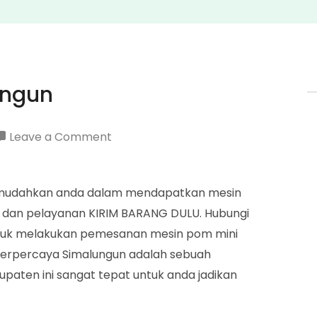
ungun
on
Leave a Comment
Agen
Pertamini
memudahkan anda dalam mendapatkan mesin
Simalungun
t dan pelayanan KIRIM BARANG DULU. Hubungi
tuk melakukan pemesanan mesin pom mini
 Terpercaya Simalungun adalah sebuah
upaten ini sangat tepat untuk anda jadikan