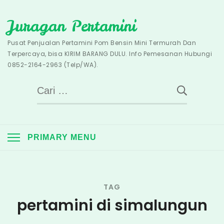
Skip
Juragan Pertamini
to
content
Pusat Penjualan Pertamini Pom Bensin Mini Termurah Dan
Terpercaya, bisa KIRIM BARANG DULU. Info Pemesanan Hubungi
0852-2164-2963 (Telp/WA).
Cari
untuk:
PRIMARY MENU
TAG
pertamini di simalungun