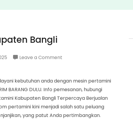
upaten Bangli
on
025
Leave a Comment
Penjual
Pertamini
elayani kebutuhan anda dengan mesin pertamini
Kabupaten
KIRIM BARANG DULU. Info pemesanan, hubungi
Bangli
tamini Kabupaten Bangli Terpercaya Berjualan
pertamini kini menjadi salah satu peluang
janjikan, yang patut Anda pertimbangkan.