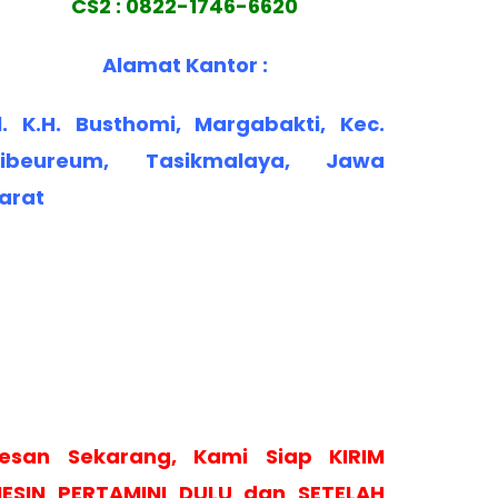
CS2 : 0822-1746-6620
Alamat Kantor :
l. K.H. Busthomi, Margabakti, Kec.
ibeureum, Tasikmalaya, Jawa
arat
esan Sekarang, Kami Siap KIRIM
ESIN PERTAMINI DULU dan SETELAH