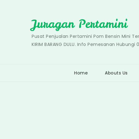
Skip
to
Juragan Pertamini
content
Pusat Penjualan Pertamini Pom Bensin Mini T
KIRIM BARANG DULU. Info Pemesanan Hubungi 
Home
Abouts Us