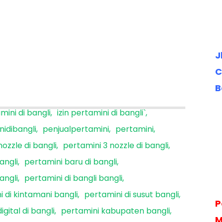
J
C
B
mini di bangli
izin pertamini di bangli`
idibangli
penjualpertamini
pertamini
ozzle di bangli
pertamini 3 nozzle di bangli
angli
pertamini baru di bangli
angli
pertamini di bangli bangli
 di kintamani bangli
pertamini di susut bangli
P
igital di bangli
pertamini kabupaten bangli
M