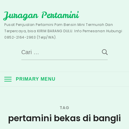
Skip
Juragan Pertamini
to
content
Pusat Penjualan Pertamini Pom Bensin Mini Termurah Dan
Terpercaya, bisa KIRIM BARANG DULU. Info Pemesanan Hubungi
0852-2164-2963 (Telp/WA).
Cari
untuk:
PRIMARY MENU
TAG
pertamini bekas di bangli