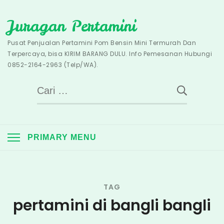
Skip
Juragan Pertamini
to
content
Pusat Penjualan Pertamini Pom Bensin Mini Termurah Dan
Terpercaya, bisa KIRIM BARANG DULU. Info Pemesanan Hubungi
0852-2164-2963 (Telp/WA).
Cari
untuk:
PRIMARY MENU
TAG
pertamini di bangli bangli