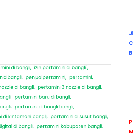
J
C
B
mini di bangli
izin pertamini di bangli`
idibangli
penjualpertamini
pertamini
ozzle di bangli
pertamini 3 nozzle di bangli
angli
pertamini baru di bangli
angli
pertamini di bangli bangli
 di kintamani bangli
pertamini di susut bangli
P
igital di bangli
pertamini kabupaten bangli
M