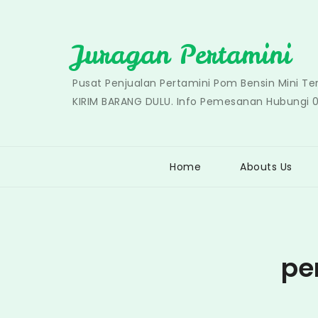
Skip
to
Juragan Pertamini
content
Pusat Penjualan Pertamini Pom Bensin Mini T
KIRIM BARANG DULU. Info Pemesanan Hubungi 
Home
Abouts Us
pe