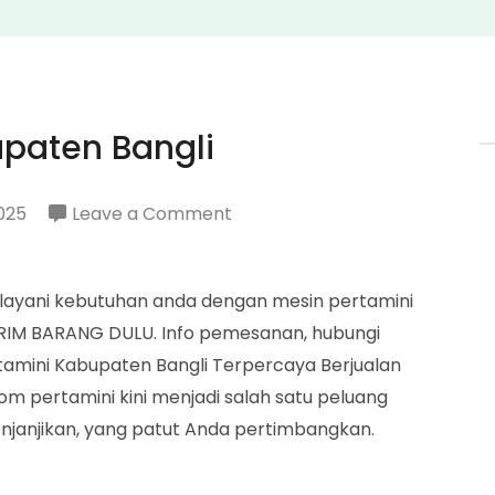
upaten Bangli
on
025
Leave a Comment
Penjual
Pertamini
elayani kebutuhan anda dengan mesin pertamini
Kabupaten
KIRIM BARANG DULU. Info pemesanan, hubungi
Bangli
tamini Kabupaten Bangli Terpercaya Berjualan
pertamini kini menjadi salah satu peluang
janjikan, yang patut Anda pertimbangkan.