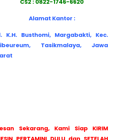
CS2 : 0822-1746-6620
Alamat Kantor :
l. K.H. Busthomi, Margabakti, Kec.
ibeureum, Tasikmalaya, Jawa
arat
esan Sekarang, Kami Siap KIRIM
ESIN PERTAMINI DULU dan SETELAH