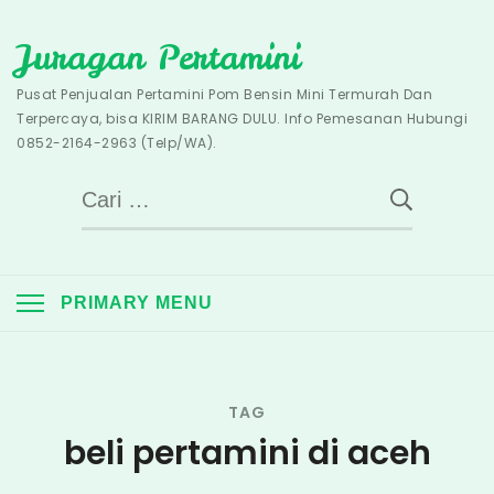
Skip
Juragan Pertamini
to
content
Pusat Penjualan Pertamini Pom Bensin Mini Termurah Dan
Terpercaya, bisa KIRIM BARANG DULU. Info Pemesanan Hubungi
0852-2164-2963 (Telp/WA).
Cari
untuk:
PRIMARY MENU
TAG
beli pertamini di aceh