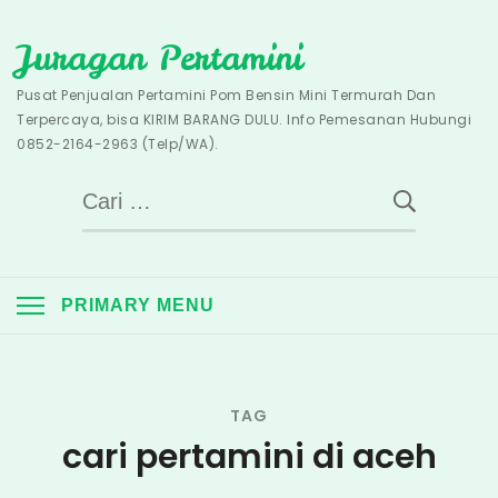
Skip
Juragan Pertamini
to
content
Pusat Penjualan Pertamini Pom Bensin Mini Termurah Dan
Terpercaya, bisa KIRIM BARANG DULU. Info Pemesanan Hubungi
0852-2164-2963 (Telp/WA).
Cari
untuk:
PRIMARY MENU
TAG
cari pertamini di aceh