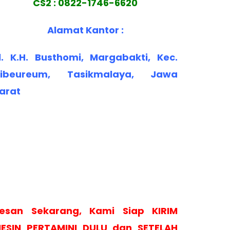
CS2 : 0822-1746-6620
Alamat Kantor :
l. K.H. Busthomi, Margabakti, Kec.
ibeureum, Tasikmalaya, Jawa
arat
esan Sekarang, Kami Siap KIRIM
ESIN PERTAMINI DULU dan SETELAH