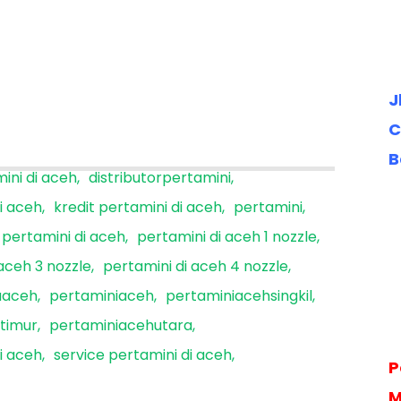
J
C
B
ini di aceh
distributorpertamini
di aceh
kredit pertamini di aceh
pertamini
pertamini di aceh
pertamini di aceh 1 nozzle
aceh 3 nozzle
pertamini di aceh 4 nozzle
aaceh
pertaminiaceh
pertaminiacehsingkil
timur
pertaminiacehutara
i aceh
service pertamini di aceh
P
M