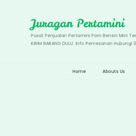
Skip
to
Juragan Pertamini
content
Pusat Penjualan Pertamini Pom Bensin Mini T
KIRIM BARANG DULU. Info Pemesanan Hubungi 
Home
Abouts Us