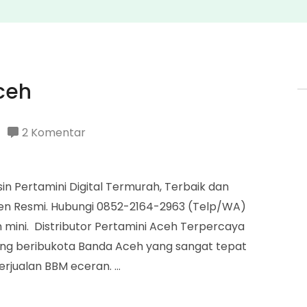
Aceh
pada
2 Komentar
Distributor
Pertamini
in Pertamini Digital Termurah, Terbaik dan
Aceh
en Resmi. Hubungi 0852-2164-2963 (Telp/WA)
 mini. Distributor Pertamini Aceh Terpercaya
yang beribukota Banda Aceh yang sangat tepat
erjualan BBM eceran. …