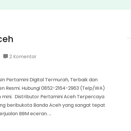
Aceh
pada
2 Komentar
Distributor
Pertamini
in Pertamini Digital Termurah, Terbaik dan
Aceh
en Resmi. Hubungi 0852-2164-2963 (Telp/WA)
 mini. Distributor Pertamini Aceh Terpercaya
yang beribukota Banda Aceh yang sangat tepat
erjualan BBM eceran. …