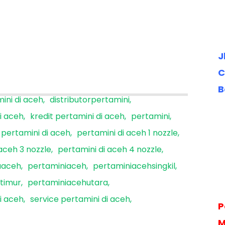
J
C
B
ini di aceh
distributorpertamini
di aceh
kredit pertamini di aceh
pertamini
pertamini di aceh
pertamini di aceh 1 nozzle
aceh 3 nozzle
pertamini di aceh 4 nozzle
aaceh
pertaminiaceh
pertaminiacehsingkil
timur
pertaminiacehutara
i aceh
service pertamini di aceh
P
M