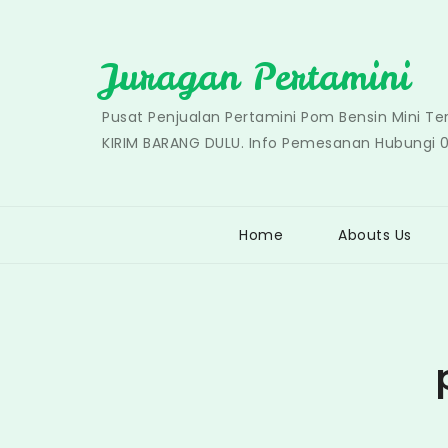
Skip
to
Juragan Pertamini
content
Pusat Penjualan Pertamini Pom Bensin Mini T
KIRIM BARANG DULU. Info Pemesanan Hubungi 
Home
Abouts Us