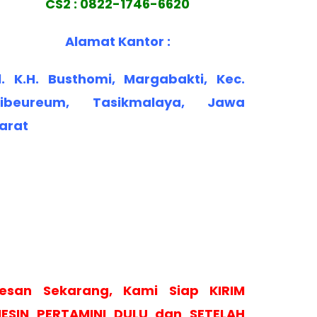
CS2 : 0822-1746-6620
Alamat Kantor :
l. K.H. Busthomi, Margabakti, Kec.
ibeureum, Tasikmalaya, Jawa
arat
esan Sekarang, Kami Siap KIRIM
ESIN PERTAMINI DULU dan SETELAH