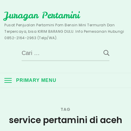
Skip
Juragan Pertamini
to
content
Pusat Penjualan Pertamini Pom Bensin Mini Termurah Dan
Terpercaya, bisa KIRIM BARANG DULU. Info Pemesanan Hubungi
0852-2164-2963 (Telp/WA).
Cari
untuk:
PRIMARY MENU
TAG
service pertamini di aceh