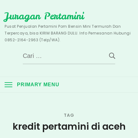
Skip
Juragan Pertamini
to
content
Pusat Penjualan Pertamini Pom Bensin Mini Termurah Dan
Terpercaya, bisa KIRIM BARANG DULU. Info Pemesanan Hubungi
0852-2164-2963 (Telp/WA).
Cari
untuk:
PRIMARY MENU
TAG
kredit pertamini di aceh