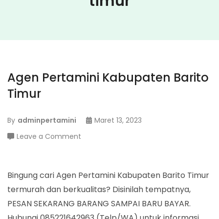
timur
Agen Pertamini Kabupaten Barito
Timur
By
adminpertamini
Maret 13, 2023
on
Leave a Comment
Agen
Pertamini
Kabupaten
Bingung cari Agen Pertamini Kabupaten Barito Timur
Barito
termurah dan berkualitas? Disinilah tempatnya,
Timur
PESAN SEKARANG BARANG SAMPAI BARU BAYAR.
Hubungi 085221642963 (Telp/WA) untuk informasi