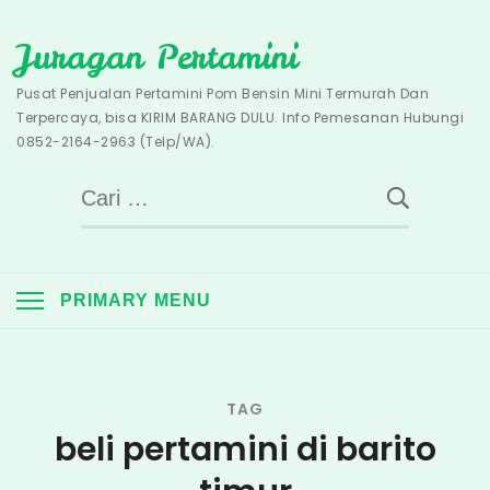
Skip
Juragan Pertamini
to
content
Pusat Penjualan Pertamini Pom Bensin Mini Termurah Dan
Terpercaya, bisa KIRIM BARANG DULU. Info Pemesanan Hubungi
0852-2164-2963 (Telp/WA).
Cari
untuk:
PRIMARY MENU
TAG
beli pertamini di barito