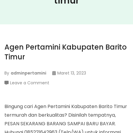
timur
Agen Pertamini Kabupaten Barito
Timur
By
adminpertamini
Maret 13, 2023
on
Leave a Comment
Agen
Pertamini
Kabupaten
Bingung cari Agen Pertamini Kabupaten Barito Timur
Barito
termurah dan berkualitas? Disinilah tempatnya,
Timur
PESAN SEKARANG BARANG SAMPAI BARU BAYAR.
Hubungi 085221642963 (Telp/WA) untuk informasi