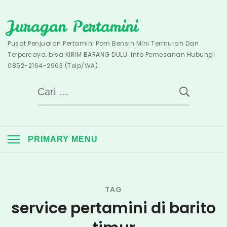
Skip
Juragan Pertamini
to
content
Pusat Penjualan Pertamini Pom Bensin Mini Termurah Dan
Terpercaya, bisa KIRIM BARANG DULU. Info Pemesanan Hubungi
0852-2164-2963 (Telp/WA).
Cari
untuk:
PRIMARY MENU
TAG
service pertamini di barito