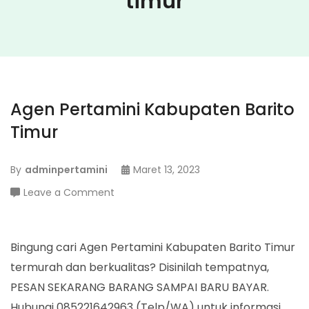
timur
Agen Pertamini Kabupaten Barito
Timur
By
adminpertamini
Maret 13, 2023
on
Leave a Comment
Agen
Pertamini
Kabupaten
Bingung cari Agen Pertamini Kabupaten Barito Timur
Barito
termurah dan berkualitas? Disinilah tempatnya,
Timur
PESAN SEKARANG BARANG SAMPAI BARU BAYAR.
Hubungi 085221642963 (Telp/WA) untuk informasi