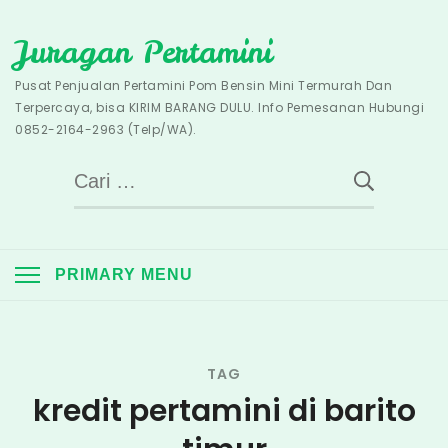
Skip
Juragan Pertamini
to
content
Pusat Penjualan Pertamini Pom Bensin Mini Termurah Dan
Terpercaya, bisa KIRIM BARANG DULU. Info Pemesanan Hubungi
0852-2164-2963 (Telp/WA).
Cari
untuk:
PRIMARY MENU
TAG
kredit pertamini di barito