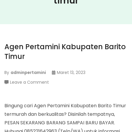
timur
Agen Pertamini Kabupaten Barito
Timur
By
adminpertamini
Maret 13, 2023
on
Leave a Comment
Agen
Pertamini
Kabupaten
Bingung cari Agen Pertamini Kabupaten Barito Timur
Barito
termurah dan berkualitas? Disinilah tempatnya,
Timur
PESAN SEKARANG BARANG SAMPAI BARU BAYAR.
Hubungi 085221642963 (Telp/WA) untuk informasi