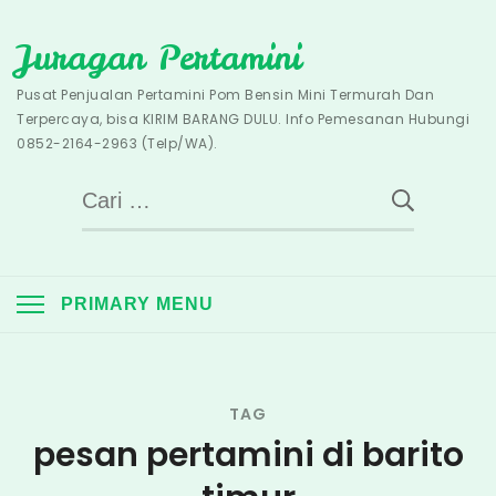
Skip
Juragan Pertamini
to
content
Pusat Penjualan Pertamini Pom Bensin Mini Termurah Dan
Terpercaya, bisa KIRIM BARANG DULU. Info Pemesanan Hubungi
0852-2164-2963 (Telp/WA).
Cari
untuk:
PRIMARY MENU
TAG
pesan pertamini di barito