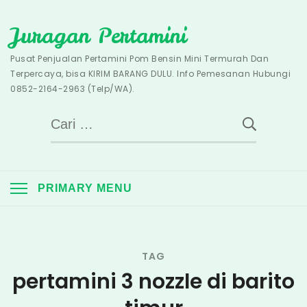
Skip
Juragan Pertamini
to
content
Pusat Penjualan Pertamini Pom Bensin Mini Termurah Dan
Terpercaya, bisa KIRIM BARANG DULU. Info Pemesanan Hubungi
0852-2164-2963 (Telp/WA).
Cari
untuk:
PRIMARY MENU
TAG
pertamini 3 nozzle di barito