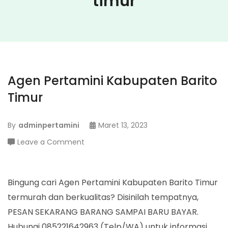
timur
Agen Pertamini Kabupaten Barito
Timur
By
adminpertamini
Maret 13, 2023
on
Leave a Comment
Agen
Pertamini
Kabupaten
Bingung cari Agen Pertamini Kabupaten Barito Timur
Barito
termurah dan berkualitas? Disinilah tempatnya,
Timur
PESAN SEKARANG BARANG SAMPAI BARU BAYAR.
Hubungi 085221642963 (Telp/WA) untuk informasi