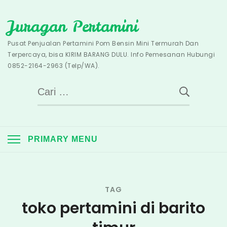
Skip
Juragan Pertamini
to
content
Pusat Penjualan Pertamini Pom Bensin Mini Termurah Dan
Terpercaya, bisa KIRIM BARANG DULU. Info Pemesanan Hubungi
0852-2164-2963 (Telp/WA).
Cari
untuk:
PRIMARY MENU
TAG
toko pertamini di barito