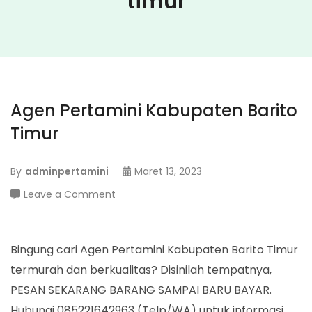
timur
Agen Pertamini Kabupaten Barito
Timur
By
adminpertamini
Maret 13, 2023
on
Leave a Comment
Agen
Pertamini
Kabupaten
Bingung cari Agen Pertamini Kabupaten Barito Timur
Barito
termurah dan berkualitas? Disinilah tempatnya,
Timur
PESAN SEKARANG BARANG SAMPAI BARU BAYAR.
Hubungi 085221642963 (Telp/WA) untuk informasi