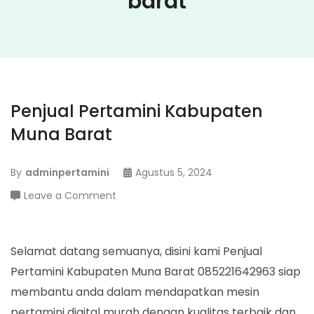
barat
Penjual Pertamini Kabupaten
Muna Barat
By
adminpertamini
Agustus 5, 2024
on
Leave a Comment
Penjual
Pertamini
Kabupaten
Selamat datang semuanya, disini kami Penjual
Muna
Pertamini Kabupaten Muna Barat 085221642963 siap
Barat
membantu anda dalam mendapatkan mesin
pertamini digital murah dengan kualitas terbaik dan