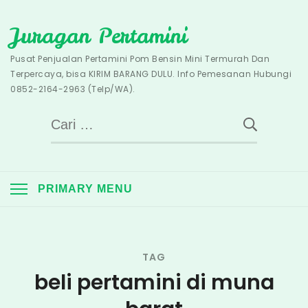
Skip
Juragan Pertamini
to
content
Pusat Penjualan Pertamini Pom Bensin Mini Termurah Dan
Terpercaya, bisa KIRIM BARANG DULU. Info Pemesanan Hubungi
0852-2164-2963 (Telp/WA).
Cari
untuk:
PRIMARY MENU
TAG
beli pertamini di muna