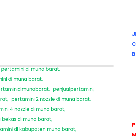
J
C
B
i pertamini di muna barat
mini di muna barat
rtaminidimunabarat
penjualpertamini
arat
pertamini 2 nozzle di muna barat
ini 4 nozzle di muna barat
i bekas di muna barat
P
amini di kabupaten muna barat
M