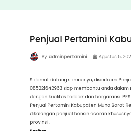
Penjual Pertamini Kab
By
adminpertamini
Agustus 5, 20
Selamat datang semuanya, disini kami Penj
085221642963 siap membantu anda dalam m
dengan kualitas terbaik dan bergaransi. P
Penjual Pertamini Kabupaten Muna Barat Re
dikalangan penjual bensin eceran khususn
provinsi …
Bagikan :