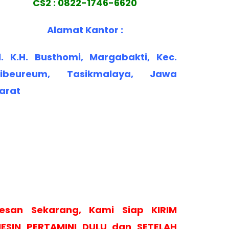
CS2 : 0822-1746-6620
Alamat Kantor :
l. K.H. Busthomi, Margabakti, Kec.
ibeureum, Tasikmalaya, Jawa
arat
esan Sekarang, Kami Siap KIRIM
ESIN PERTAMINI DULU dan SETELAH