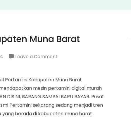
upaten Muna Barat
on
24
Leave a Comment
Penjual
Pertamini
ual Pertamini Kabupaten Muna Barat
Kabupaten
endapatkan mesin pertamini digital murah
Muna
ESAN DISINI, BARANG SAMPAI BARU BAYAR. Pusat
Barat
smi Pertamini sekarang sedang menjadi tren
ya yang berada di kabupaten muna barat