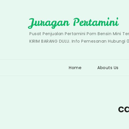
Skip
to
Juragan Pertamini
content
Pusat Penjualan Pertamini Pom Bensin Mini T
KIRIM BARANG DULU. Info Pemesanan Hubungi 
Home
Abouts Us
ca