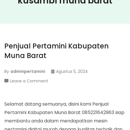
kusambi muna barat
Penjual Pertamini Kabupaten
Muna Barat
By
adminpertamini
Agustus 5, 2024
on
Leave a Comment
Penjual
Pertamini
Kabupaten
Selamat datang semuanya, disini kami Penjual
Muna
Pertamini Kabupaten Muna Barat 085221642963 siap
Barat
membantu anda dalam mendapatkan mesin
pertamini digital murah dengan kualitas terbaik dan