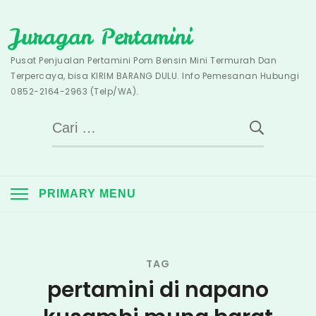
Skip
Juragan Pertamini
to
content
Pusat Penjualan Pertamini Pom Bensin Mini Termurah Dan
Terpercaya, bisa KIRIM BARANG DULU. Info Pemesanan Hubungi
0852-2164-2963 (Telp/WA).
Cari
untuk:
PRIMARY MENU
TAG
pertamini di napano