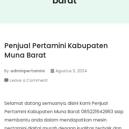
barat
Penjual Pertamini Kabupaten
Muna Barat
By
adminpertamini
Agustus 5, 2024
on
Leave a Comment
Penjual
Pertamini
Kabupaten
Selamat datang semuanya, disini kami Penjual
Muna
Pertamini Kabupaten Muna Barat 085221642963 siap
Barat
membantu anda dalam mendapatkan mesin
pertamini digital murah dengan kualitas terbaik dan