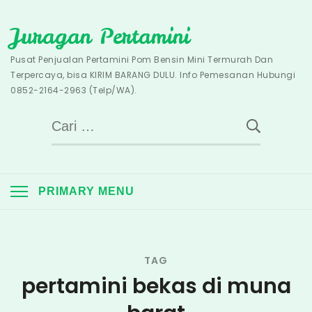
Skip
Juragan Pertamini
to
content
Pusat Penjualan Pertamini Pom Bensin Mini Termurah Dan
Terpercaya, bisa KIRIM BARANG DULU. Info Pemesanan Hubungi
0852-2164-2963 (Telp/WA).
Cari
untuk:
PRIMARY MENU
TAG
pertamini bekas di muna