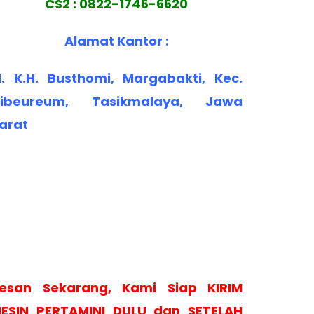
CS2 : 0822-1746-6620
Alamat Kantor :
l. K.H. Busthomi, Margabakti, Kec.
ibeureum, Tasikmalaya, Jawa
arat
esan Sekarang, Kami Siap KIRIM
ESIN PERTAMINI DULU dan SETELAH