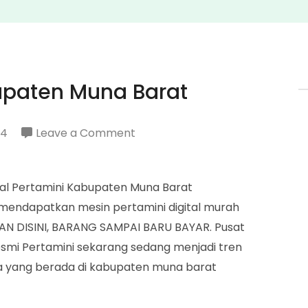
upaten Muna Barat
on
24
Leave a Comment
Penjual
Pertamini
ual Pertamini Kabupaten Muna Barat
Kabupaten
endapatkan mesin pertamini digital murah
Muna
ESAN DISINI, BARANG SAMPAI BARU BAYAR. Pusat
Barat
smi Pertamini sekarang sedang menjadi tren
ya yang berada di kabupaten muna barat