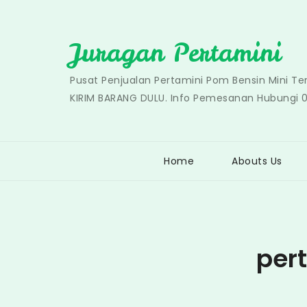
Skip
to
Juragan Pertamini
content
Pusat Penjualan Pertamini Pom Bensin Mini T
KIRIM BARANG DULU. Info Pemesanan Hubungi 
Home
Abouts Us
per