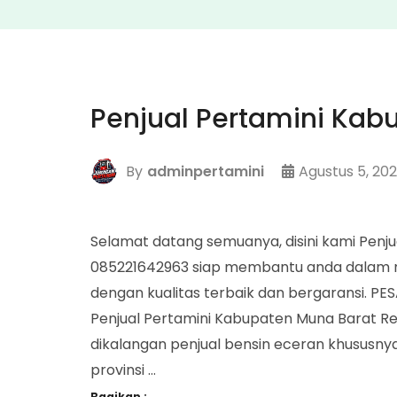
Penjual Pertamini Kab
By
adminpertamini
Agustus 5, 20
Selamat datang semuanya, disini kami Penj
085221642963 siap membantu anda dalam m
dengan kualitas terbaik dan bergaransi. P
Penjual Pertamini Kabupaten Muna Barat Re
dikalangan penjual bensin eceran khususn
provinsi …
Bagikan :