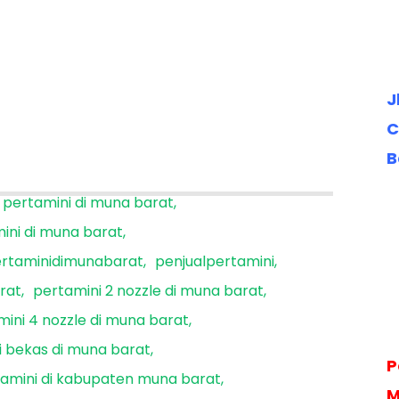
J
C
B
i pertamini di muna barat
mini di muna barat
rtaminidimunabarat
penjualpertamini
arat
pertamini 2 nozzle di muna barat
ini 4 nozzle di muna barat
i bekas di muna barat
P
amini di kabupaten muna barat
M