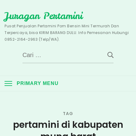
Skip
Juragan Pertamini
to
content
Pusat Penjualan Pertamini Pom Bensin Mini Termurah Dan
Terpercaya, bisa KIRIM BARANG DULU. Info Pemesanan Hubungi
0852-2164-2963 (Telp/WA).
Cari
untuk:
PRIMARY MENU
TAG
pertamini di kabupaten