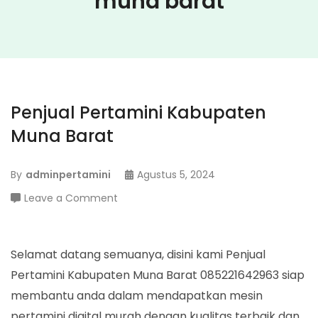
muna barat
Penjual Pertamini Kabupaten
Muna Barat
By
adminpertamini
Agustus 5, 2024
on
Leave a Comment
Penjual
Pertamini
Kabupaten
Selamat datang semuanya, disini kami Penjual
Muna
Pertamini Kabupaten Muna Barat 085221642963 siap
Barat
membantu anda dalam mendapatkan mesin
pertamini digital murah dengan kualitas terbaik dan