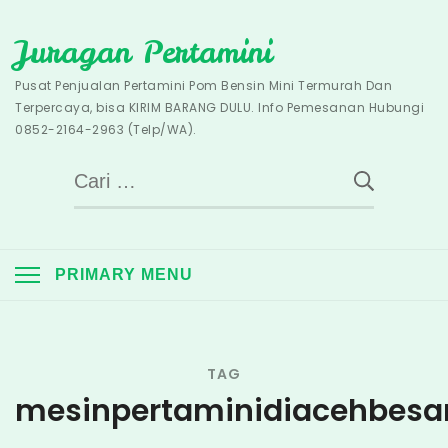
Skip
Juragan Pertamini
to
content
Pusat Penjualan Pertamini Pom Bensin Mini Termurah Dan
Terpercaya, bisa KIRIM BARANG DULU. Info Pemesanan Hubungi
0852-2164-2963 (Telp/WA).
Cari
untuk:
PRIMARY MENU
TAG
mesinpertaminidiacehbesa