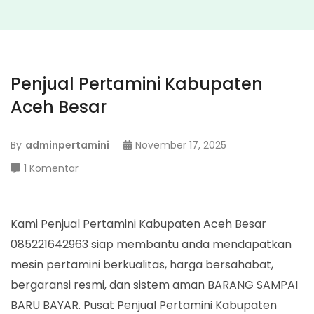
Penjual Pertamini Kabupaten
Aceh Besar
By
adminpertamini
November 17, 2025
pada
1 Komentar
Penjual
Pertamini
Kabupaten
Kami Penjual Pertamini Kabupaten Aceh Besar
Aceh
085221642963 siap membantu anda mendapatkan
Besar
mesin pertamini berkualitas, harga bersahabat,
bergaransi resmi, dan sistem aman BARANG SAMPAI
BARU BAYAR. Pusat Penjual Pertamini Kabupaten