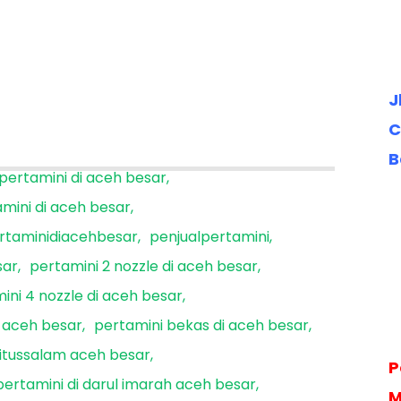
J
C
B
 pertamini di aceh besar
amini di aceh besar
rtaminidiacehbesar
penjualpertamini
sar
pertamini 2 nozzle di aceh besar
ini 4 nozzle di aceh besar
i aceh besar
pertamini bekas di aceh besar
aitussalam aceh besar
P
pertamini di darul imarah aceh besar
M