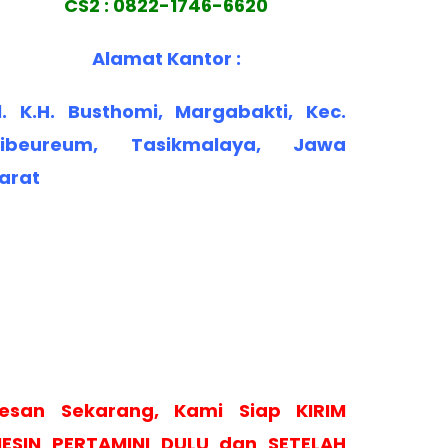
CS2 : 0822-1746-6620
Alamat Kantor :
l. K.H. Busthomi, Margabakti, Kec.
ibeureum, Tasikmalaya, Jawa
arat
esan Sekarang, Kami Siap KIRIM
ESIN PERTAMINI DULU dan SETELAH