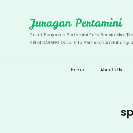
Skip
to
Juragan Pertamini
content
Pusat Penjualan Pertamini Pom Bensin Mini T
KIRIM BARANG DULU. Info Pemesanan Hubungi 
Home
Abouts Us
sp