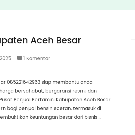
upaten Aceh Besar
pada
 2025
1 Komentar
Penjual
Pertamini
esar 085221642963 siap membantu anda
Kabupaten
harga bersahabat, bergaransi resmi, dan
Aceh
usat Penjual Pertamini Kabupaten Aceh Besar
Besar
ern bagi penjual bensin eceran, termasuk di
embuktikan keuntungan besar dari bisnis …