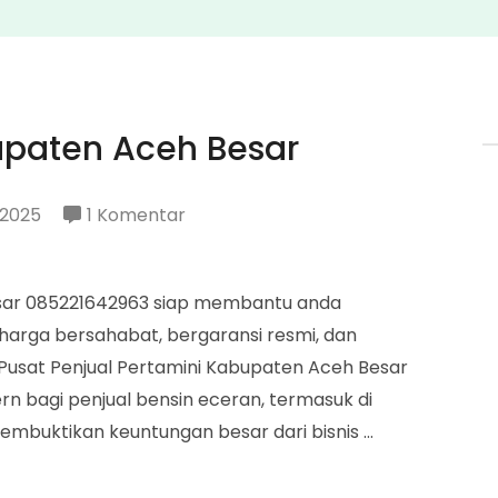
upaten Aceh Besar
pada
 2025
1 Komentar
Penjual
Pertamini
esar 085221642963 siap membantu anda
Kabupaten
harga bersahabat, bergaransi resmi, dan
Aceh
usat Penjual Pertamini Kabupaten Aceh Besar
Besar
ern bagi penjual bensin eceran, termasuk di
embuktikan keuntungan besar dari bisnis …