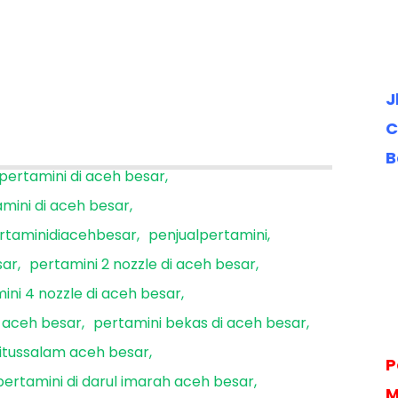
J
C
B
 pertamini di aceh besar
amini di aceh besar
rtaminidiacehbesar
penjualpertamini
sar
pertamini 2 nozzle di aceh besar
ini 4 nozzle di aceh besar
i aceh besar
pertamini bekas di aceh besar
aitussalam aceh besar
P
pertamini di darul imarah aceh besar
M