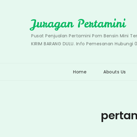
Skip
to
Juragan Pertamini
content
Pusat Penjualan Pertamini Pom Bensin Mini T
KIRIM BARANG DULU. Info Pemesanan Hubungi 
Home
Abouts Us
pertam