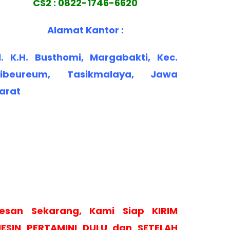
CS2 : 0822-1746-6620
Alamat Kantor :
l. K.H. Busthomi, Margabakti, Kec.
ibeureum, Tasikmalaya, Jawa
arat
esan Sekarang, Kami Siap KIRIM
ESIN PERTAMINI DULU dan SETELAH