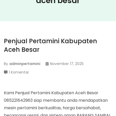
aceh besar
Penjual Pertamini Kabupaten
Aceh Besar
By
adminpertamini
November 17, 2025
pada
1 Komentar
Penjual
Pertamini
Kabupaten
Kami Penjual Pertamini Kabupaten Aceh Besar
Aceh
085221642963 siap membantu anda mendapatkan
Besar
mesin pertamini berkualitas, harga bersahabat,
bergaransi resmi, dan sistem aman BARANG SAMPAI