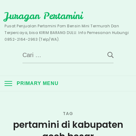
Skip
Juragan Pertamini
to
content
Pusat Penjualan Pertamini Pom Bensin Mini Termurah Dan
Terpercaya, bisa KIRIM BARANG DULU. Info Pemesanan Hubungi
0852-2164-2963 (Telp/WA).
Cari
untuk:
PRIMARY MENU
TAG
pertamini di kabupaten