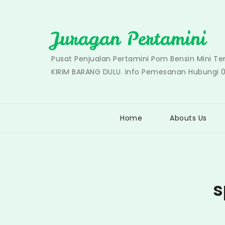
Skip
to
Juragan Pertamini
content
Pusat Penjualan Pertamini Pom Bensin Mini T
KIRIM BARANG DULU. Info Pemesanan Hubungi 
Home
Abouts Us
s