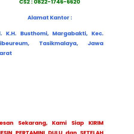
CS2 : 0822-1746-6620
Alamat Kantor :
l. K.H. Busthomi, Margabakti, Kec.
ibeureum, Tasikmalaya, Jawa
arat
esan Sekarang, Kami Siap KIRIM
ESIN PERTAMINI DULU dan SETELAH