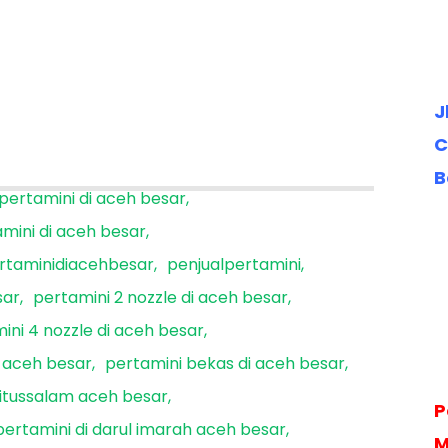
J
C
B
 pertamini di aceh besar
amini di aceh besar
rtaminidiacehbesar
penjualpertamini
sar
pertamini 2 nozzle di aceh besar
ini 4 nozzle di aceh besar
i aceh besar
pertamini bekas di aceh besar
aitussalam aceh besar
P
pertamini di darul imarah aceh besar
M