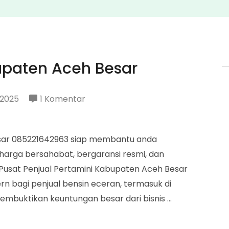
upaten Aceh Besar
pada
 2025
1 Komentar
Penjual
Pertamini
esar 085221642963 siap membantu anda
Kabupaten
harga bersahabat, bergaransi resmi, dan
Aceh
usat Penjual Pertamini Kabupaten Aceh Besar
Besar
ern bagi penjual bensin eceran, termasuk di
embuktikan keuntungan besar dari bisnis …