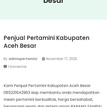
besar
Penjual Pertamini Kabupaten
Aceh Besar
By
adminpertamini
November 17, 2025
pada
1 Komentar
Penjual
Pertamini
Kabupaten
Kami Penjual Pertamini Kabupaten Aceh Besar
Aceh
085221642963 siap membantu anda mendapatkan
Besar
mesin pertamini berkualitas, harga bersahabat,
bergaransi resmi, dan sistem aman BARANG SAMPAI