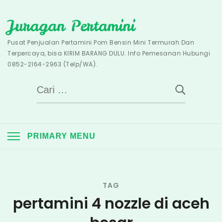
Skip
Juragan Pertamini
to
content
Pusat Penjualan Pertamini Pom Bensin Mini Termurah Dan
Terpercaya, bisa KIRIM BARANG DULU. Info Pemesanan Hubungi
0852-2164-2963 (Telp/WA).
Cari
untuk:
PRIMARY MENU
TAG
pertamini 4 nozzle di aceh