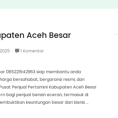
upaten Aceh Besar
pada
 2025
1 Komentar
Penjual
Pertamini
esar 085221642963 siap membantu anda
Kabupaten
harga bersahabat, bergaransi resmi, dan
Aceh
usat Penjual Pertamini Kabupaten Aceh Besar
Besar
ern bagi penjual bensin eceran, termasuk di
embuktikan keuntungan besar dari bisnis …