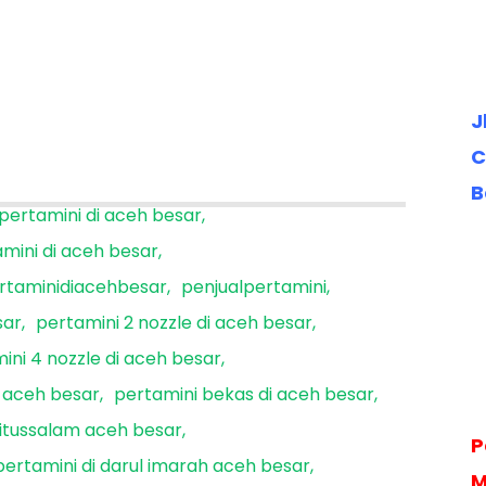
J
C
B
 pertamini di aceh besar
amini di aceh besar
rtaminidiacehbesar
penjualpertamini
sar
pertamini 2 nozzle di aceh besar
ini 4 nozzle di aceh besar
i aceh besar
pertamini bekas di aceh besar
aitussalam aceh besar
P
pertamini di darul imarah aceh besar
M