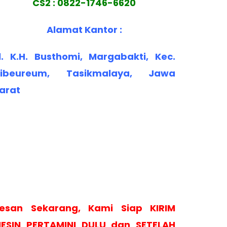
CS2 : 0822-1746-6620
Alamat Kantor :
l. K.H. Busthomi, Margabakti, Kec.
ibeureum, Tasikmalaya, Jawa
arat
esan Sekarang, Kami Siap KIRIM
ESIN PERTAMINI DULU dan SETELAH