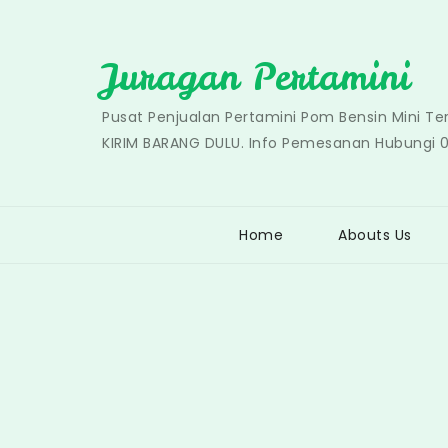
Skip
to
Juragan Pertamini
content
Pusat Penjualan Pertamini Pom Bensin Mini T
KIRIM BARANG DULU. Info Pemesanan Hubungi 
Home
Abouts Us