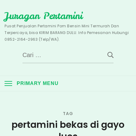
Skip
Juragan Pertamini
to
content
Pusat Penjualan Pertamini Pom Bensin Mini Termurah Dan
Terpercaya, bisa KIRIM BARANG DULU. Info Pemesanan Hubungi
0852-2164-2963 (Telp/WA).
Cari
untuk:
PRIMARY MENU
TAG
pertamini bekas di gayo