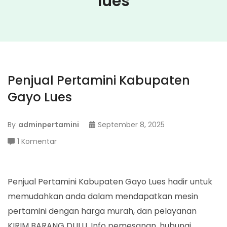
lues
Penjual Pertamini Kabupaten
Gayo Lues
By
adminpertamini
September 8, 2025
pada
1 Komentar
Penjual
Pertamini
Kabupaten
Penjual Pertamini Kabupaten Gayo Lues hadir untuk
Gayo
memudahkan anda dalam mendapatkan mesin
Lues
pertamini dengan harga murah, dan pelayanan
KIRIM BARANG DULU. Info pemesanan, hubungi