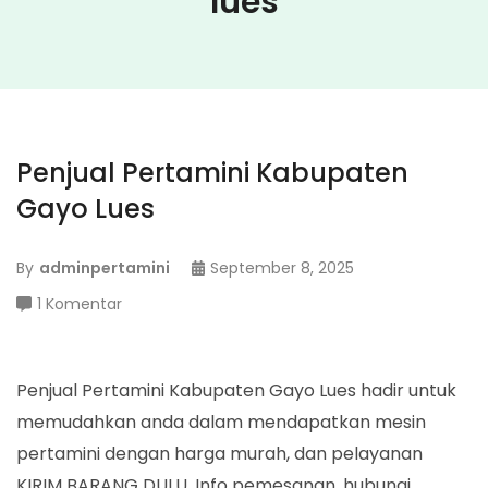
lues
Penjual Pertamini Kabupaten
Gayo Lues
By
adminpertamini
September 8, 2025
pada
1 Komentar
Penjual
Pertamini
Kabupaten
Penjual Pertamini Kabupaten Gayo Lues hadir untuk
Gayo
memudahkan anda dalam mendapatkan mesin
Lues
pertamini dengan harga murah, dan pelayanan
KIRIM BARANG DULU. Info pemesanan, hubungi