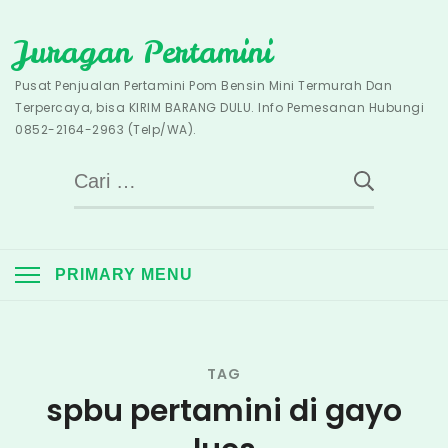
Skip
Juragan Pertamini
to
content
Pusat Penjualan Pertamini Pom Bensin Mini Termurah Dan
Terpercaya, bisa KIRIM BARANG DULU. Info Pemesanan Hubungi
0852-2164-2963 (Telp/WA).
Cari
untuk:
PRIMARY MENU
TAG
spbu pertamini di gayo