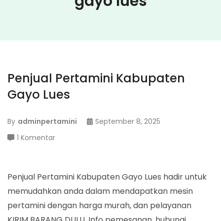
gayo lues
Penjual Pertamini Kabupaten
Gayo Lues
By
adminpertamini
September 8, 2025
pada
1 Komentar
Penjual
Pertamini
Kabupaten
Penjual Pertamini Kabupaten Gayo Lues hadir untuk
Gayo
memudahkan anda dalam mendapatkan mesin
Lues
pertamini dengan harga murah, dan pelayanan
KIRIM BARANG DULU. Info pemesanan, hubungi