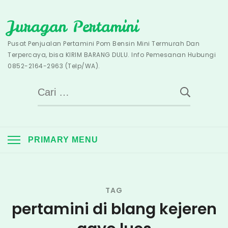
Skip
Juragan Pertamini
to
content
Pusat Penjualan Pertamini Pom Bensin Mini Termurah Dan
Terpercaya, bisa KIRIM BARANG DULU. Info Pemesanan Hubungi
0852-2164-2963 (Telp/WA).
Cari
untuk:
PRIMARY MENU
TAG
pertamini di blang kejeren